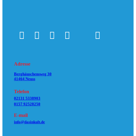
Adresse
Berghäuschensweg 30
41464 Neuss
Telefon
02131 5338903
0157 92528250
E-mail
info@dasinkult.de