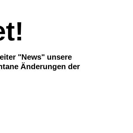
m
Search
t!
Reiter "News" unsere
pontane Änderungen der