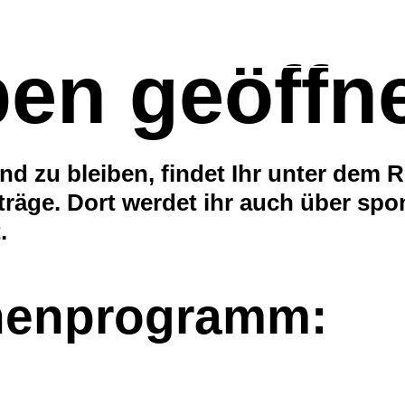
Wochenprogram
Medien
Spenden
Kontakt
en geöffne
d zu bleiben, findet Ihr unter dem 
iträge. Dort werdet ihr auch über s
.
henprogramm: