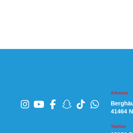
Adresse
Berghä
41464 
Telefon