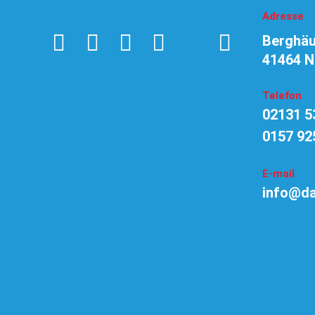
Adresse
Berghä
41464 N
Telefon
02131 5
0157 92
E-mail
info@da